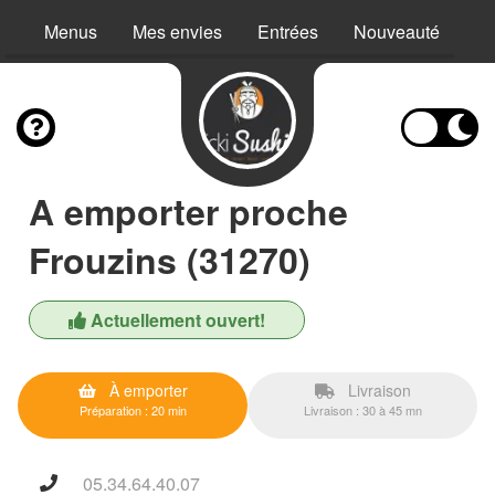
Menus
Mes envies
Entrées
Nouveauté
Ch
A emporter proche
Frouzins (31270)
Actuellement ouvert!
À emporter
Livraison
Préparation : 20 min
Livraison : 30 à 45 mn
05.34.64.40.07