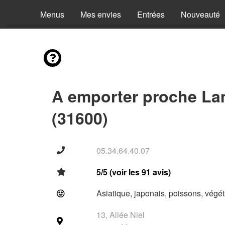
Menus
Mes envies
Entrées
Nouveauté
A emporter proche L
(31600)
05.34.64.40.07
5/5 (voir les 91 avis)
Asiatique, japonais, poissons, végét
13, Allée Niel