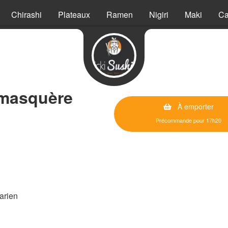
Chirashi
Plateaux
Ramen
Nigiri
Maki
Ca
amasquère
À emporter
Précommande pour 17h20
arien