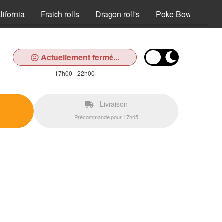
lifornia
Fraich rolls
Dragon roll's
Poke Bowl
Gu
Actuellement fermé...
17h00 - 22h00
Livraison
Précommande pour 17h45