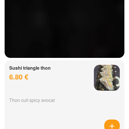
Sushi triangle thon
6.80 €
Thon cuit spicy avocat