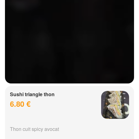
Sushi triangle thon
6.80 €
Thon cuit spicy avocat