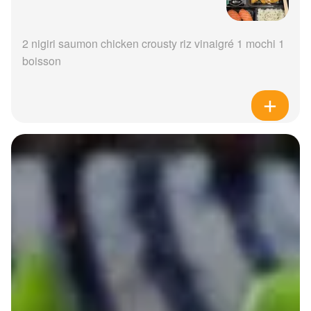
2 nigiri saumon chicken crousty riz vinaigré 1 mochi 1
boisson