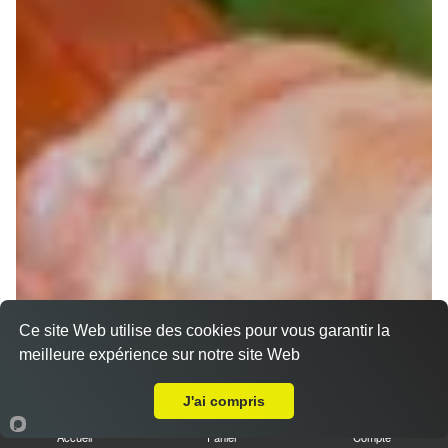
Ce site Web utilise des cookies pour vous garantir la
meilleure expérience sur notre site Web
Chirashi
A Emporter sur Mausac
J'ai compris
Accueil
Panier
Compte