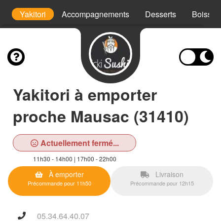
ki
Yakitori
Accompagnements
Desserts
Boisson
Yakitori à emporter
proche Mausac (31410)
Actuellement fermé...
11h30 - 14h00 | 17h00 - 22h00
À emporter
Livraison
Précommande pour 11h50
Précommande pour 12h15
05.34.64.40.07