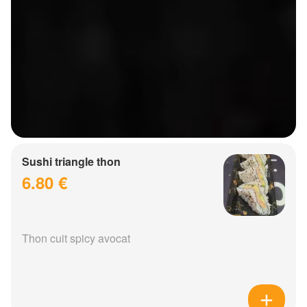
Sushi triangle thon
6.80 €
Thon cuit spicy avocat