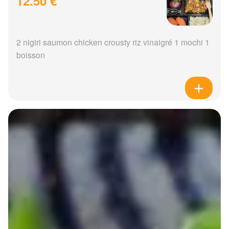
12.50 €
2 nigiri saumon chicken crousty riz vinaigré 1 mochi 1
boisson