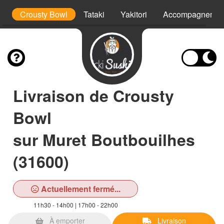
i
Crousty Bowl
Tataki
Yakitori
Accompagnemen
Livraison de Crousty
Bowl
sur Muret Boutbouilhes
(31600)
Actuellement fermé...
11h30 - 14h00 | 17h00 - 22h00
À emporter
Livraison