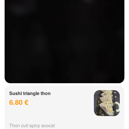
Sushi triangle thon
6.80 €
Thon cuit spicy avocat