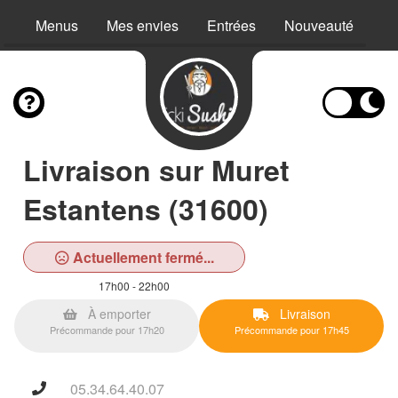
Menus
Mes envies
Entrées
Nouveauté
Ch
Livraison sur Muret
Estantens (31600)
Actuellement fermé...
17h00 - 22h00
À emporter
Livraison
Précommande pour 17h20
Précommande pour 17h45
05.34.64.40.07