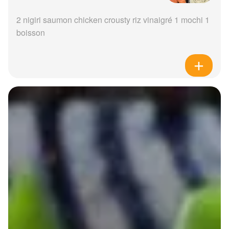
2 nigiri saumon chicken crousty riz vinaigré 1 mochi 1
boisson