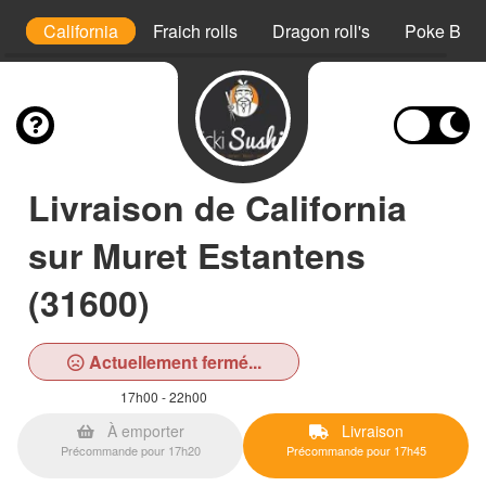
i
California
Fraich rolls
Dragon roll's
Poke Bow
Livraison de California
sur Muret Estantens
(31600)
Actuellement fermé...
17h00 - 22h00
À emporter
Livraison
Précommande pour 17h20
Précommande pour 17h45