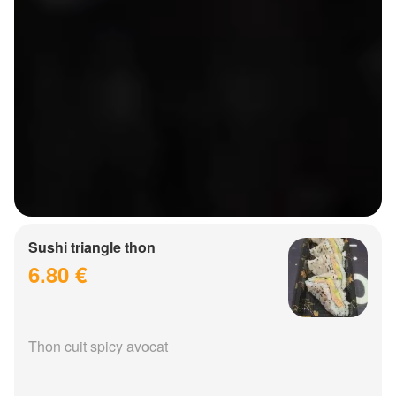
Sushi triangle thon
6.80 €
Thon cuit spicy avocat