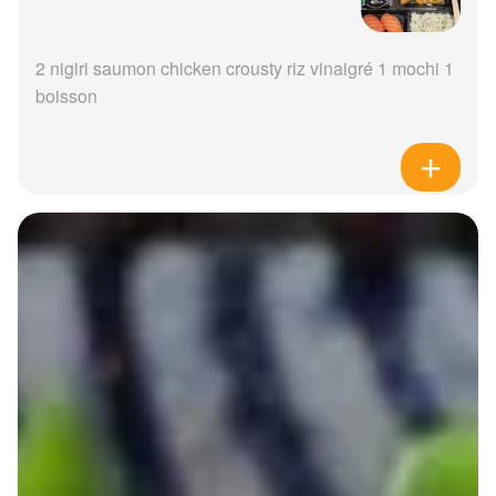
2 nigiri saumon chicken crousty riz vinaigré 1 mochi 1
boisson