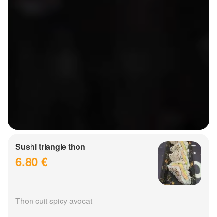
Sushi triangle thon
6.80 €
Thon cuit spicy avocat