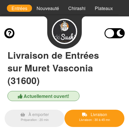
s
Entrées
Nouveauté
Chirashi
Plateaux
Ra
Livraison de Entrées
sur Muret Vasconia
(31600)
Actuellement ouvert!
À emporter
Livraison
Préparation : 20 min
Livraison : 30 à 45 mn