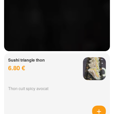
Sushi triangle thon
6.80 €
Thon cuit spicy avocat