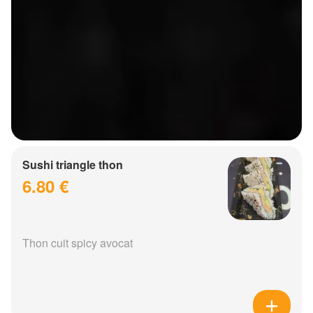
Sushi triangle thon
6.80 €
Thon cuit spicy avocat