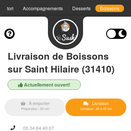
akitori
Accompagnements
Desserts
Boissons
Livraison de Boissons
sur Saint Hilaire (31410)
Actuellement ouvert!
À emporter
Livraison
Préparation : 20 min
Livraison : 30 à 45 mn
05.34.64.40.07