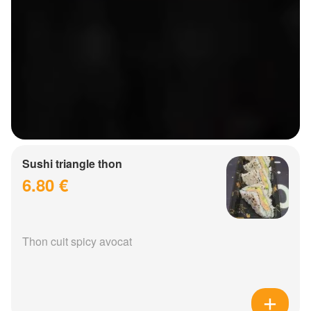
Sushi triangle thon
6.80 €
Thon cuit spicy avocat