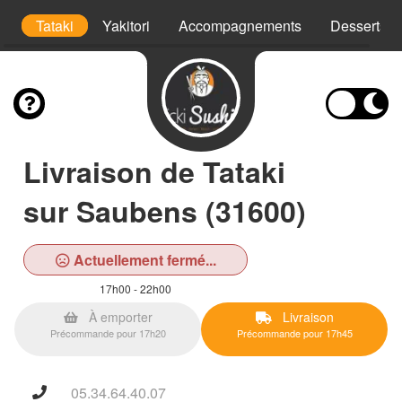
wl
Tataki
Yakitori
Accompagnements
Desserts
Livraison de Tataki
sur Saubens (31600)
Actuellement fermé...
17h00 - 22h00
À emporter
Livraison
Précommande pour 17h20
Précommande pour 17h45
05.34.64.40.07