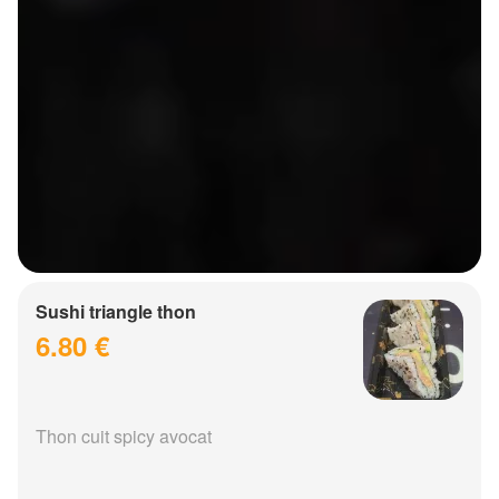
Sushi triangle thon
6.80 €
Thon cuit spicy avocat