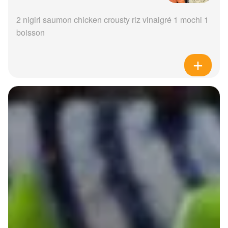
2 nigiri saumon chicken crousty riz vinaigré 1 mochi 1
boisson