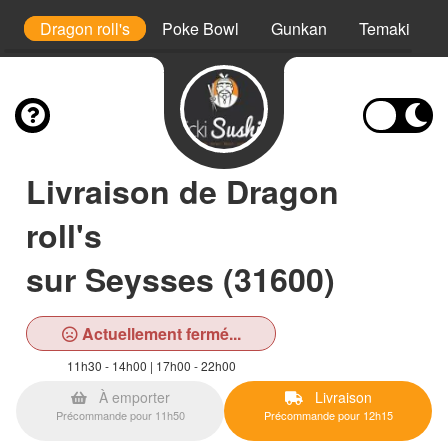
ls
Dragon roll's
Poke Bowl
Gunkan
Temaki
Livraison de Dragon
roll's
sur Seysses (31600)
Actuellement fermé...
11h30 - 14h00 | 17h00 - 22h00
À emporter
Livraison
Précommande pour 11h50
Précommande pour 12h15