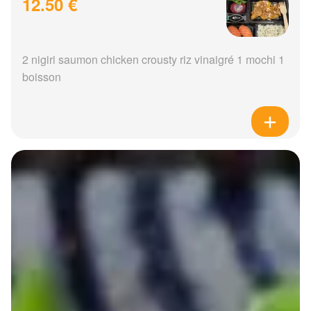
12.50 €
2 nigiri saumon chicken crousty riz vinaigré 1 mochi 1
boisson