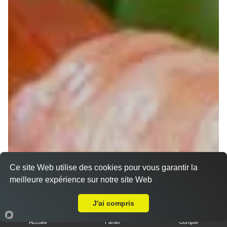
Ce site Web utilise des cookies pour vous garantir la
meilleure expérience sur notre site Web
A Emporter sur Eaunes
Chirashi
J'ai compris
Accueil
Panier
Compte