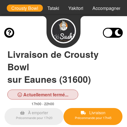
i
Crousty Bowl
Tataki
Yakitori
Accompagnemen
Livraison de Crousty
Bowl
sur Eaunes (31600)
Actuellement fermé...
17h00 - 22h00
À emporter
Livraison
Précommande pour 17h20
Précommande pour 17h45