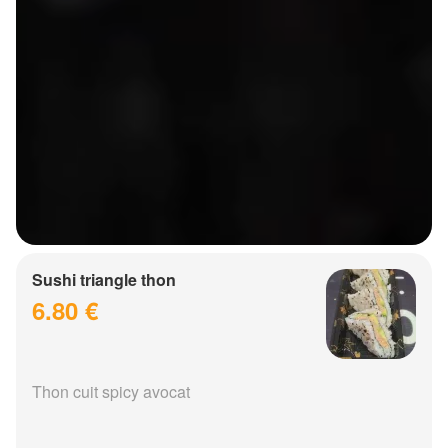
Sushi triangle thon
6.80 €
Thon cuit spicy avocat