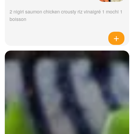
2 nigiri saumon chicken crousty riz vinaigré 1 mochi 1
boisson