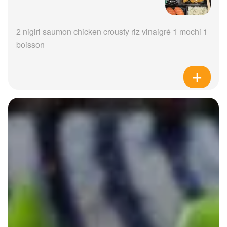
2 nigiri saumon chicken crousty riz vinaigré 1 mochi 1
boisson