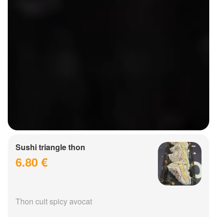
Sushi triangle thon
6.80 €
Thon cuit spicy avocat