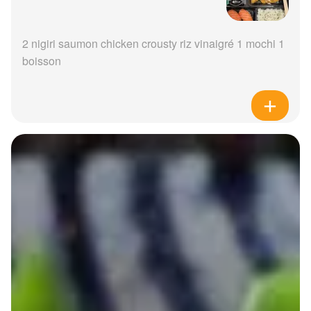
2 nigiri saumon chicken crousty riz vinaigré 1 mochi 1
boisson