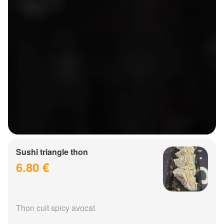
Sushi triangle thon
6.80 €
Thon cuit spicy avocat