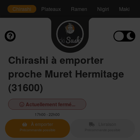
é
Chirashi
Plateaux
Ramen
Nigiri
Maki
Chirashi à emporter
proche Muret Hermitage
(31600)
Actuellement fermé...
17h00 - 22h00
À emporter
Livraison
Précommande possible
Précommande possible