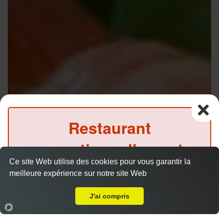
Restaurant
exceptionnellement
Ce site Web utilise des cookies pour vous garantir la
fermé ce midi
meilleure expérience sur notre site Web
A Emporter sur Muret Hermitage
(Précommande possible)
Chirashi
J'ai compris
Accueil
Panier
Compte