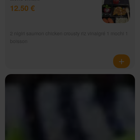
12.50 €
2 nigiri saumon chicken crousty riz vinaigré 1 mochi 1
boisson