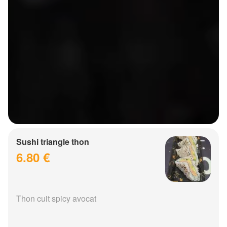
Sushi triangle thon
6.80 €
Thon cuit spicy avocat