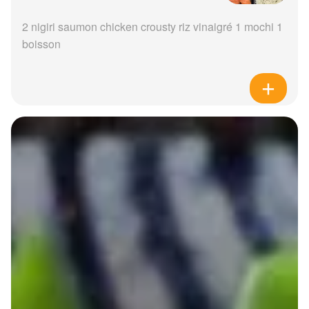
2 nigiri saumon chicken crousty riz vinaigré 1 mochi 1
boisson