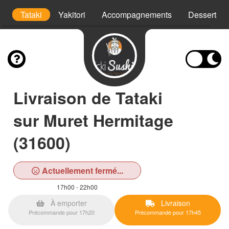
wl
Tataki
Yakitori
Accompagnements
Desserts
Livraison de Tataki
sur Muret Hermitage
(31600)
Actuellement fermé...
17h00 - 22h00
À emporter
Livraison
Précommande pour 17h20
Précommande pour 17h45