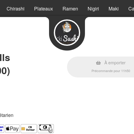
Chirashi
Plateaux
Ramen
Nigiri
Maki
Ca
lls
À emporter
00)
Précommande pour 11h50
étarien