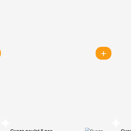
Gyoza poulet 8 pcs
Gyoz