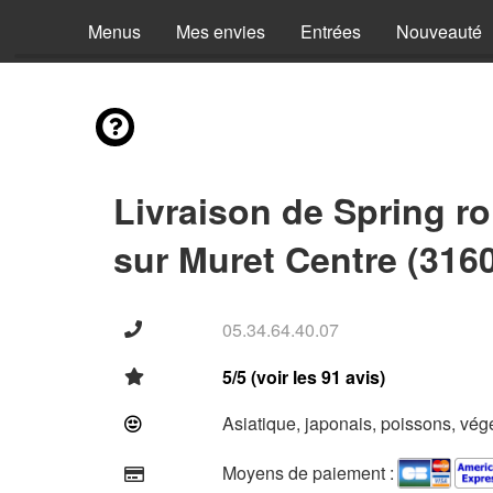
Menus
Mes envies
Entrées
Nouveauté
Livraison de Spring ro
sur Muret Centre (316
05.34.64.40.07
5/5 (voir les 91 avis)
Asiatique, japonais, poissons, vég
Moyens de paiement :