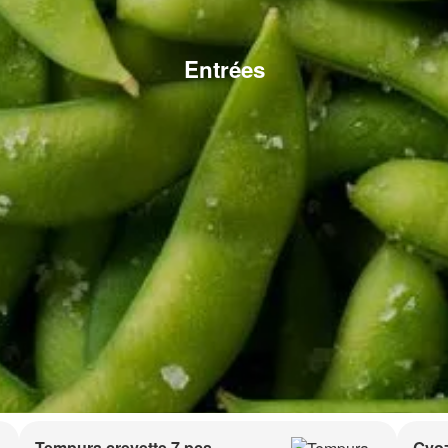
Entrées
Tempura crevette 7 pcs
Gyoz