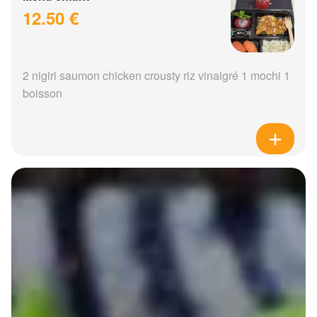
12.50 €
2 nigiri saumon chicken crousty riz vinaigré 1 mochi 1
boisson