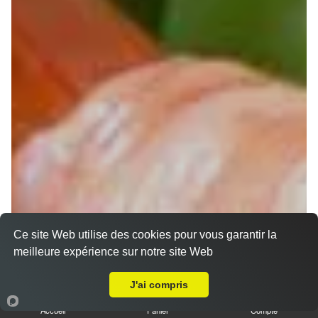
Ce site Web utilise des cookies pour vous garantir la
meilleure expérience sur notre site Web
A Emporter sur Muret Nord
Chirashi
J'ai compris
Accueil
Panier
Compte