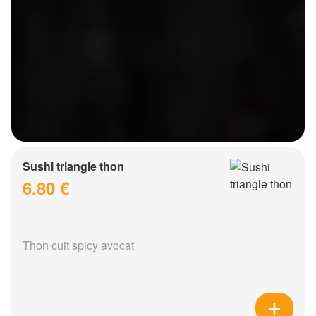
Sushi triangle thon
6.80 €
Thon cuit spicy avocat