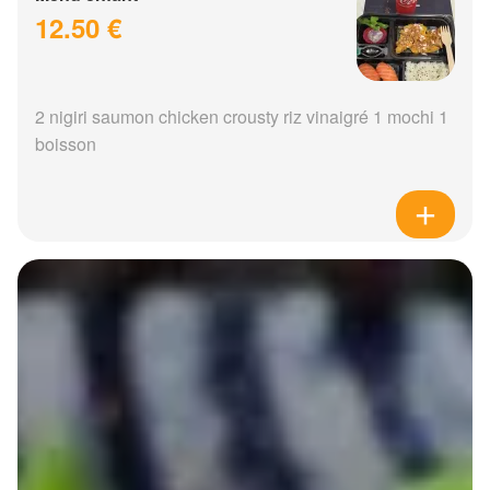
12.50 €
2 nigiri saumon chicken crousty riz vinaigré 1 mochi 1
boisson