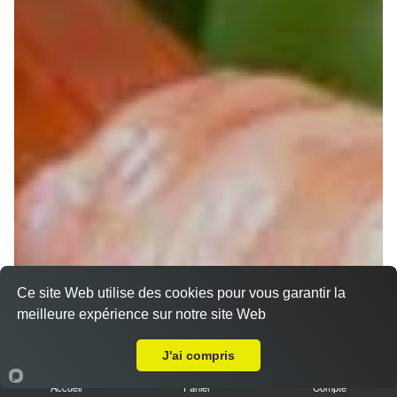
Ce site Web utilise des cookies pour vous garantir la
meilleure expérience sur notre site Web
A Emporter sur Muret Nord
Chirashi
J'ai compris
Accueil
Panier
Compte