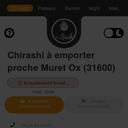
é
Chirashi
Plateaux
Ramen
Nigiri
Maki
Chirashi à emporter
proche Muret Ox (31600)
Actuellement fermé...
17h00 - 22h00
À emporter
Livraison
Précommande possible
Précommande possible
05.34.64.40.07