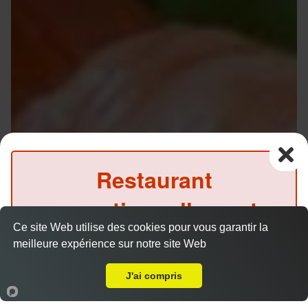
Restaurant
exceptionnellement
Ce site Web utilise des cookies pour vous garantir la
fermé ce midi
meilleure expérience sur notre site Web
Chirashi
A Emporter sur Muret Ox
(Précommande possible)
J'ai compris
Accueil
Panier
Compte