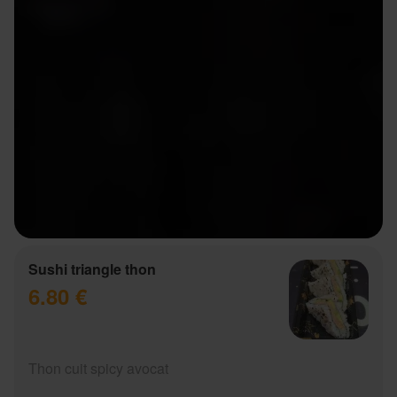
Sushi triangle thon
6.80 €
Thon cuit spicy avocat