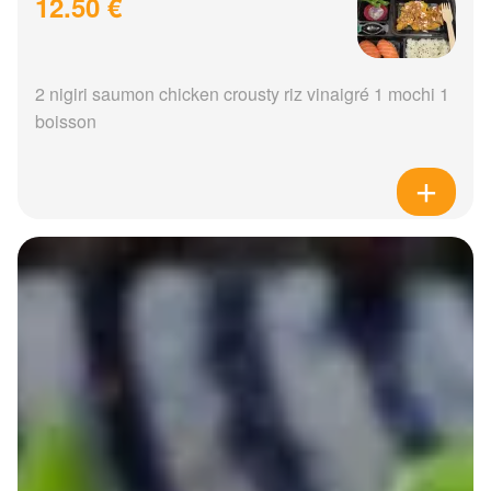
12.50 €
2 nigiri saumon chicken crousty riz vinaigré 1 mochi 1
boisson