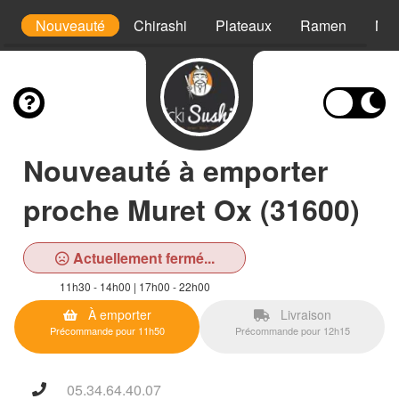
es
Nouveauté
Chirashi
Plateaux
Ramen
Nigi
Nouveauté à emporter
proche Muret Ox (31600)
Actuellement fermé...
11h30 - 14h00 | 17h00 - 22h00
À emporter
Livraison
Précommande pour 11h50
Précommande pour 12h15
05.34.64.40.07