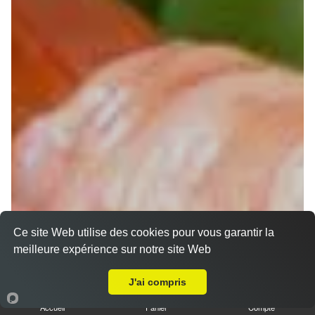
Ce site Web utilise des cookies pour vous garantir la
meilleure expérience sur notre site Web
A Emporter sur Muret Ox
Chirashi
J'ai compris
Accueil
Panier
Compte