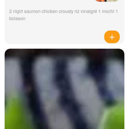
2 nigiri saumon chicken crousty riz vinaigré 1 mochi 1
boisson