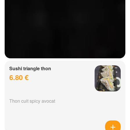
Sushi triangle thon
6.80 €
Thon cuit spicy avocat