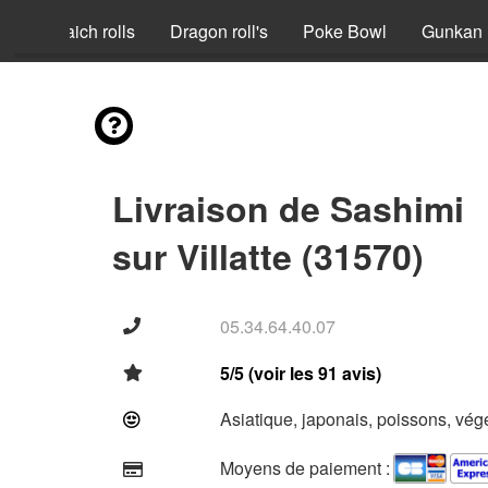
nia
Fraich rolls
Dragon roll's
Poke Bowl
Gunkan
Livraison de Sashimi
sur Villatte (31570)
05.34.64.40.07
5/5 (voir les 91 avis)
Asiatique, japonais, poissons, vég
Moyens de paiement :