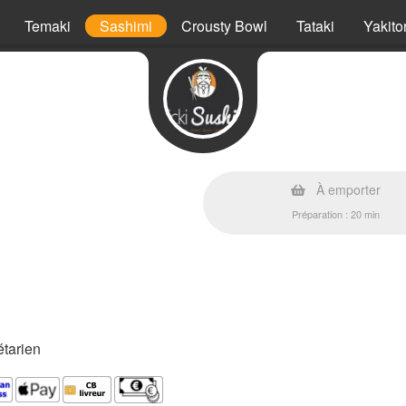
Temaki
Sashimi
Crousty Bowl
Tataki
Yakitor
À emporter
Préparation : 20 min
étarien