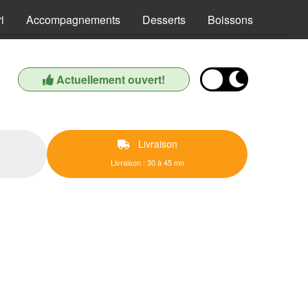
i
Accompagnements
Desserts
Boissons
Actuellement ouvert!
Livraison
Livraison : 30 à 45 mn