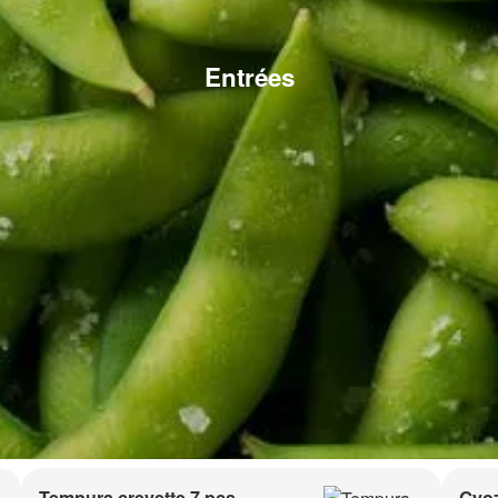
Entrées
Tempura crevette 7 pcs
Gyoz