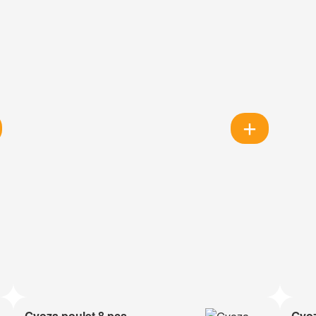
Gyoza poulet 8 pcs
Gyoz