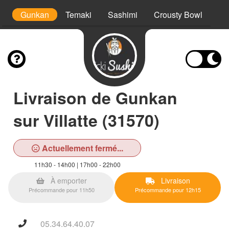
l
Gunkan
Temaki
Sashimi
Crousty Bowl
Ta
Livraison de Gunkan
sur Villatte (31570)
Actuellement fermé...
11h30 - 14h00 | 17h00 - 22h00
À emporter
Livraison
Précommande pour 11h50
Précommande pour 12h15
05.34.64.40.07