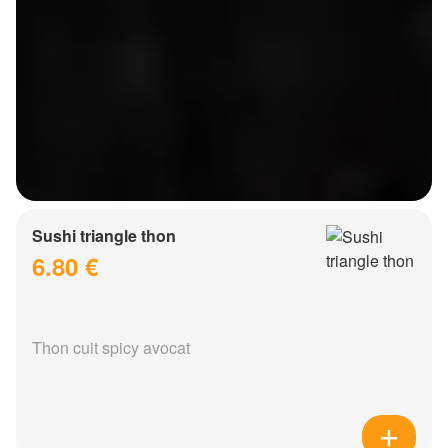
Sushi triangle thon
6.80 €
Thon cuit spicy avocat